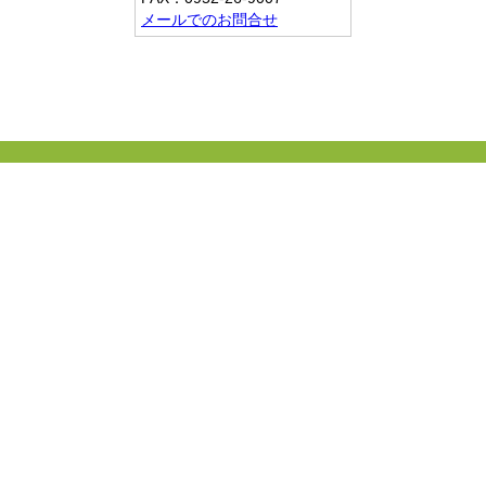
メールでのお問合せ