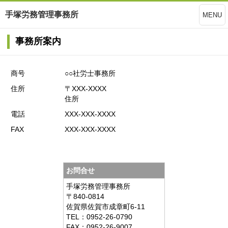
手塚労務管理事務所
MENU
事務所案内
商号
○○社労士事務所
住所
〒XXX-XXXX
住所
電話
XXX-XXX-XXXX
FAX
XXX-XXX-XXXX
お問合せ
手塚労務管理事務所
〒840-0814
佐賀県佐賀市成章町6-11
TEL：0952-26-0790
FAX：0952-26-9007