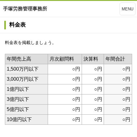
手塚労務管理事務所
MENU
料金表
料金表を掲載しましょう。
年間売上高
月次顧問料
決算料
年間合計
1,500万円以下
○円
○
円
○
円
3,000万円以下
○円
○円
○円
1億円以下
○円
○円
○円
3億円以下
○円
○円
○円
5億円以下
○円
○円
○円
10億円以下
○円
○円
○円